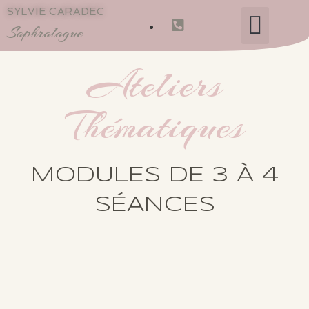
SYLVIE CARADEC
LA SOPHROLOGIE
MON PARCOURS
MASSAGES BIEN-ÊTRE
LES BONS CADEAUX​
Sophrologue
Ateliers
Thématiques
MODULES DE 3 À 4
SÉANCES