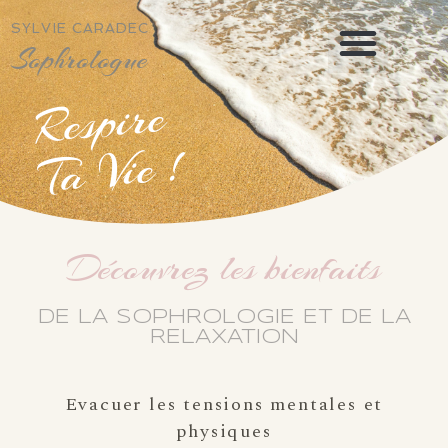
SYLVIE CARADEC
LA SOPHROLOGIE
MON PARCOURS
MASSAGES BIEN-ÊTRE
LES BONS CADEAUX​
Sophrologue
Respire
Ta Vie !
Découvrez les bienfaits
DE LA SOPHROLOGIE ET DE LA
RELAXATION
Evacuer les tensions mentales et
physiques