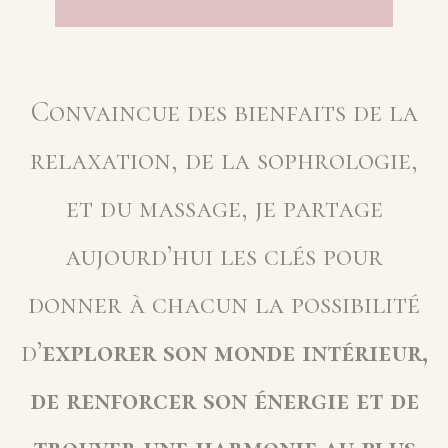
SOPHRO BALADES
ATELIERS THÉMATIQUES
MASSAGES
Convaincue des bienfaits de la
relaxation, de la sophrologie,
et du massage, je partage
aujourd’hui les clés pour
donner à chacun la possibilité
d’
explorer son monde intérieur,
de renforcer son énergie et de
trouver une harmonie au plus